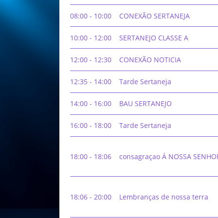
08:00 - 10:00
CONEXÃO SERTANEJA
10:00 - 12:00
SERTANEJO CLASSE A
12:00 - 12:30
CONEXÃO NOTICIA
12:35 - 14:00
Tarde Sertaneja
14:00 - 16:00
BAU SERTANEJO
16:00 - 18:00
Tarde Sertaneja
18:00 - 18:06
consagraçao Á NOSSA SENHO
18:06 - 20:00
Lembranças de nossa terra