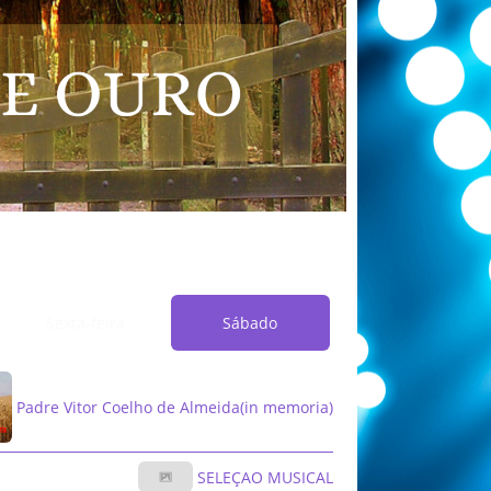
Sexta-feira
Sábado
Padre Vitor Coelho de Almeida(in memoria)
SELEÇAO MUSICAL