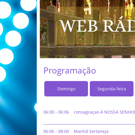
Programação
Domingo
Segunda-feira
06:00 - 06:06
consagraçao Á NOSSA SENHO
06:06 - 08:00
Manhã Sertaneja