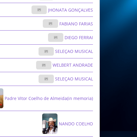
JHONATA GONÇALVES
FABIANO FARIAS
DIEGO FERRAI
SELEÇAO MUSICAL
WELBERT ANDRADE
SELEÇAO MUSICAL
Padre Vitor Coelho de Almeida(in memoria)
NANDO COELHO